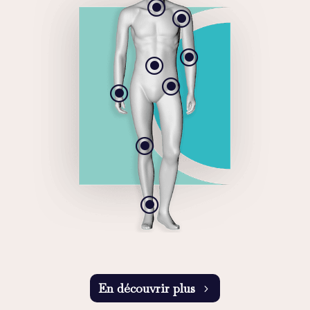
\
\
\
\
\
\
\
\
En découvrir plus