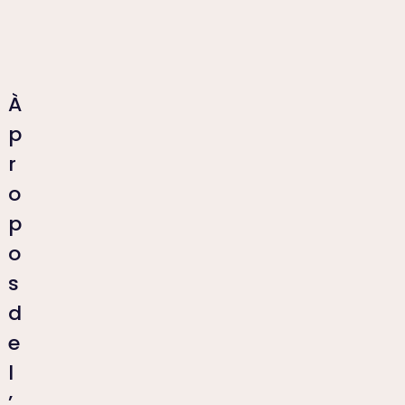
À
p
r
o
p
o
s
d
e
l
’